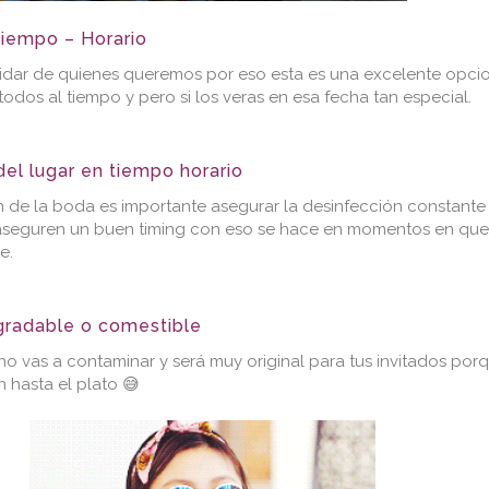
tiempo – Horario
idar de quienes queremos por eso esta es una excelente opcio
todos al tiempo y pero si los veras en esa fecha tan especial.
el lugar en tiempo horario
an de la boda es importante asegurar la desinfección constante
o aseguren un buen timing con eso se hace en momentos en qu
e.
radable o comestible
no vas a contaminar y será muy original para tus invitados por
n hasta el plato 😅