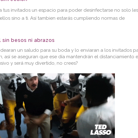
a tus invitados un espacio para poder desinfectarse no solo le
 ellos sino a ti. Así tambien estarás cumpliendo normas de
l sin besos ni abrazos
 idearan un saludo para su boda y lo enviaran a los invitados p
n, así se aseguran que ese día mantendrán el distanciamiento 
ivo y será muy divertido, no crees?