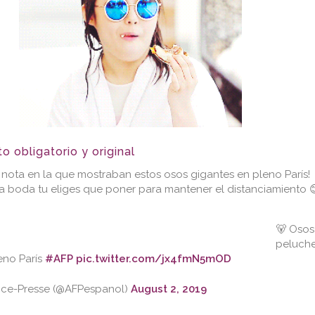
o obligatorio y original
a nota en la que mostraban estos osos gigantes en pleno París!
a boda tu eliges que poner para mantener el distanciamiento 
🐻 Osos
peluch
eno París
#AFP
pic.twitter.com/jx4fmN5mOD
ce-Presse (@AFPespanol)
August 2, 2019