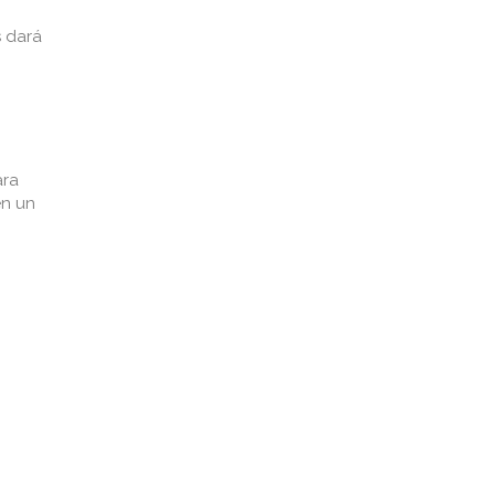
s dará
ara
en un