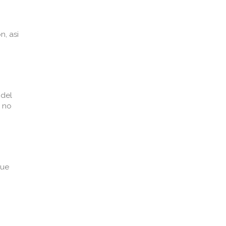
n, asi
 del
e no
que