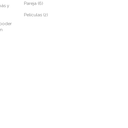
Pareja
(6)
pás y
Películas
(2)
 poder
en