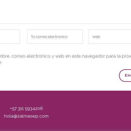
bre, correo electrónico y web en este navegador para la pró
.
+57 311 5934206
hola@2almaswp.com