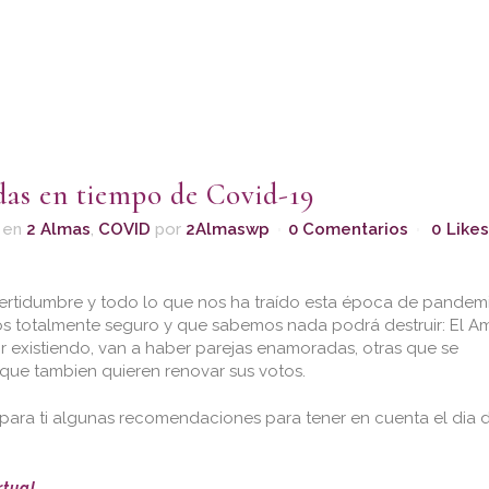
as en tiempo de Covid-19
en
2 Almas
,
COVID
por
2Almaswp
0 Comentarios
0
Likes
certidumbre y todo lo que nos ha traído esta época de pandem
 totalmente seguro y que sabemos nada podrá destruir: El Am
uir existiendo, van a haber parejas enamoradas, otras que se
que tambien quieren renovar sus votos.
para ti algunas recomendaciones para tener en cuenta el dia d
rtual