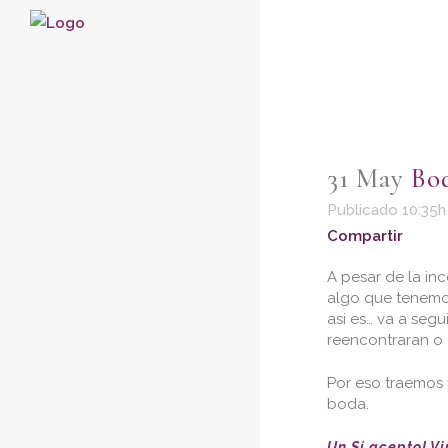
31 May
Bod
Publicado 10:35h
Compartir
A pesar de la in
algo que tenemos
asi es… va a seg
reencontraran o 
Por eso traemos 
boda.
Un Sí acepto! Vi