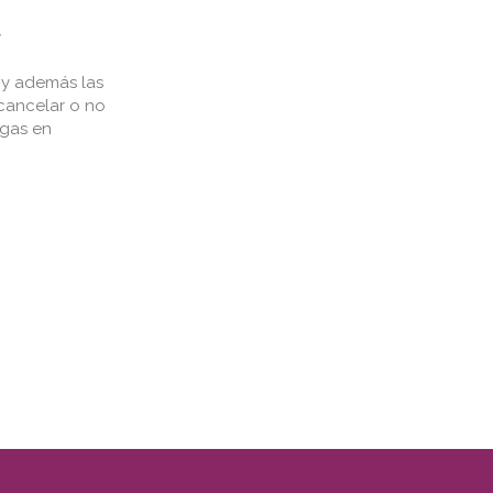
r
 y además las
cancelar o no
ngas en