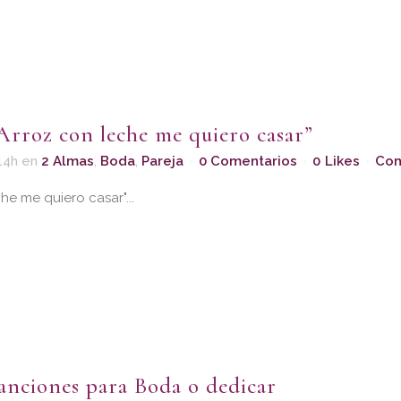
Arroz con leche me quiero casar”
14h
en
2 Almas
,
Boda
,
Pareja
0 Comentarios
0
Likes
Com
he me quiero casar"...
anciones para Boda o dedicar