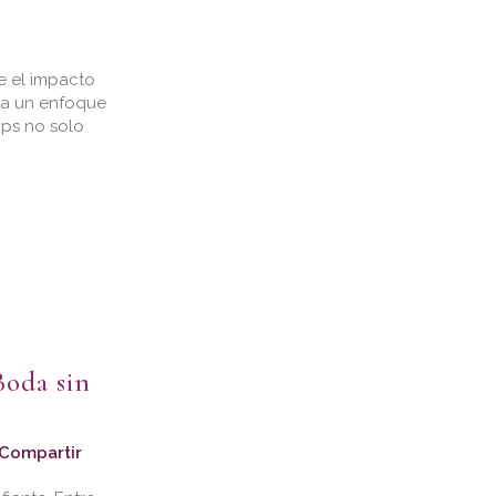
te el impacto
ta un enfoque
ips no solo
Boda sin
Compartir