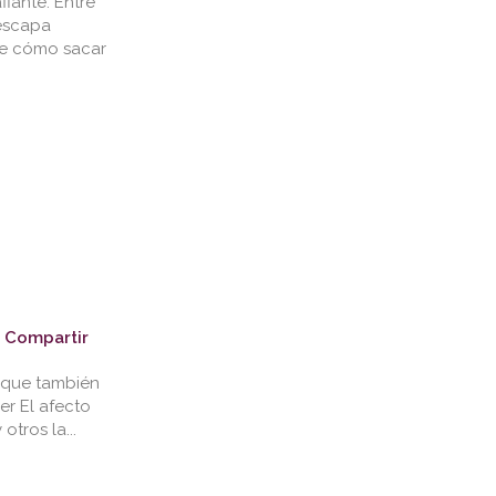
iante. Entre
 escapa
re cómo sacar
Compartir
a que también
er El afecto
tros la...