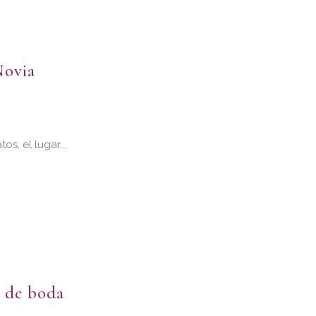
Novia
s, el lugar...
s de boda