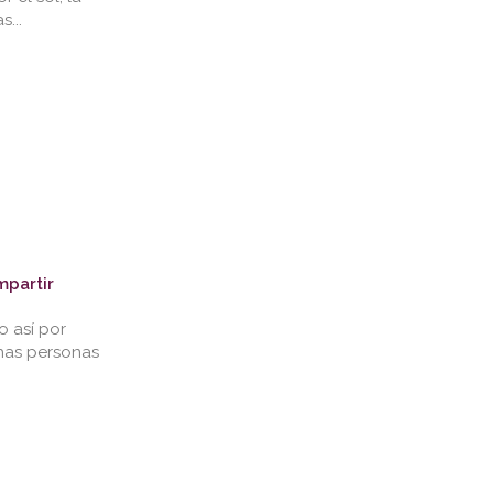
...
partir
o así por
chas personas