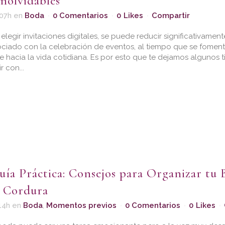
inolvidables
:07h
en
Boda
0 Comentarios
0
Likes
Compartir
elegir invitaciones digitales, se puede reducir significativamen
ociado con la celebración de eventos, al tiempo que se fomen
e hacia la vida cotidiana. Es por esto que te dejamos algunos t
r con...
uía Práctica: Consejos para Organizar tu 
a Cordura
14h
en
Boda
,
Momentos previos
0 Comentarios
0
Likes