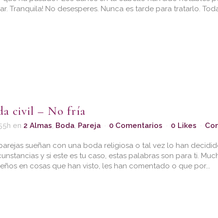
ar. Tranquila! No desesperes. Nunca es tarde para tratarlo. Todas
a civil – No fría
55h
en
2 Almas
,
Boda
,
Pareja
0 Comentarios
0
Likes
Com
parejas sueñan con una boda religiosa o tal vez lo han decidid
cunstancias y si este es tu caso, estas palabras son para ti. Mu
eños en cosas que han visto, les han comentado o que por...