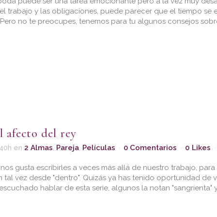
boda puede ser una tarea emocionante pero a la vez muy desaf
a, el trabajo y las obligaciones, puede parecer que el tiempo se
 Pero no te preocupes, tenemos para tu algunos consejos sob
l afecto del rey
:40h
en
2 Almas
,
Pareja
,
Películas
0 Comentarios
0
Likes
os gusta escribirles a veces más allá de nuestro trabajo, par
tal vez desde "dentro". Quizás ya has tenido oportunidad de v
escuchado hablar de esta serie, algunos la notan "sangrienta" y o