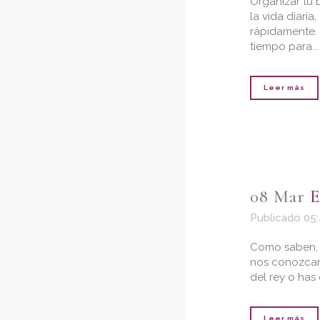
Organizar tu 
la vida diari
rápidamente.
tiempo para...
Leer más
08 Mar
E
Publicado 05
Como saben, n
nos conozcan 
del rey o has 
Leer más