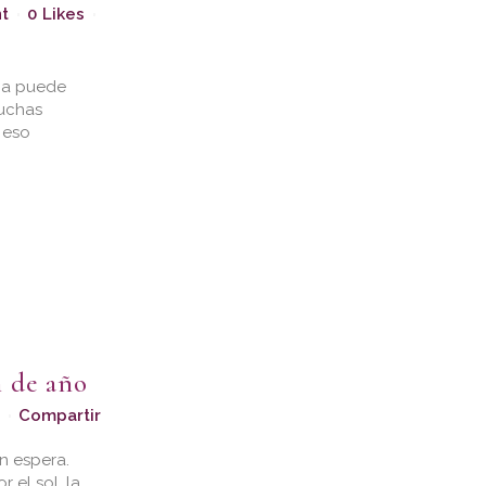
t
0
Likes
ca puede
muchas
 eso
n de año
Compartir
n espera.
 el sol, la