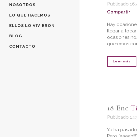
Publicado 16:
NOSOTROS
Compartir
LO QUE HACEMOS
Hay ocasione
ELLOS LO VIVIERON
llegar a toca
BLOG
ocasiones nos
queremos comp
CONTACTO
Leer más
18 Ene
T
Publicado 14:
Ya ha pasado 
Pero (aaaah!!