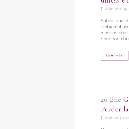
únicas e 
Publicado 09
Sabías que al 
ambiental as
más sostenibl
para contribui
Leer más
20 Ene
G
Perder l
Publicado 10: